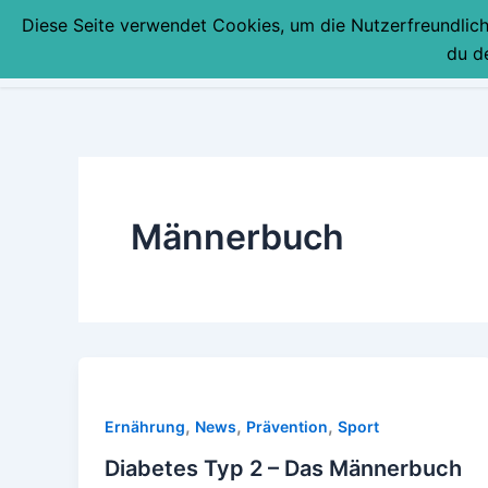
Zum
Diese Seite verwendet Cookies, um die Nutzerfreundlic
Inhalt
du d
springen
Männerbuch
,
,
,
Ernährung
News
Prävention
Sport
Diabetes Typ 2 – Das Männerbuch