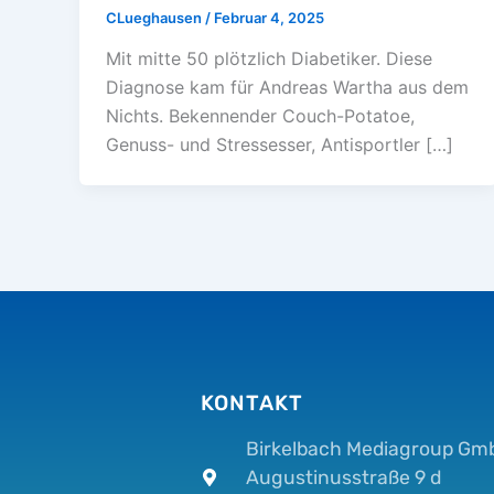
CLueghausen
/
Februar 4, 2025
Mit mitte 50 plötzlich Diabetiker. Diese
Diagnose kam für Andreas Wartha aus dem
Nichts. Bekennender Couch-Potatoe,
Genuss- und Stressesser, Antisportler […]
KONTAKT
Birkelbach Mediagroup Gm
Augustinusstraße 9 d