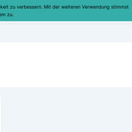
hkeit zu verbessern. Mit der weiteren Verwendung stimmst
STARTSEITE
PART
em zu.