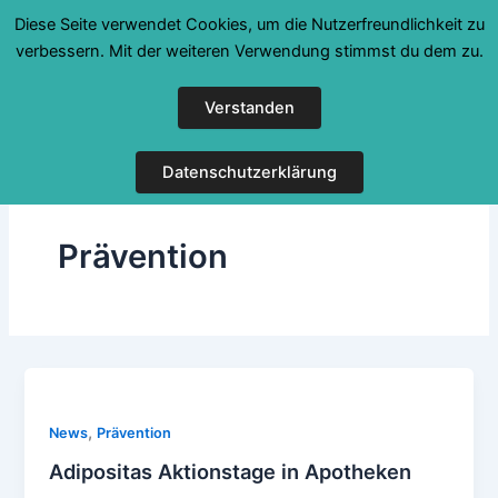
Zum
Diese Seite verwendet Cookies, um die Nutzerfreundlichkeit zu
Inhalt
verbessern. Mit der weiteren Verwendung stimmst du dem zu.
springen
Verstanden
Datenschutzerklärung
Prävention
,
News
Prävention
Adipositas Aktionstage in Apotheken