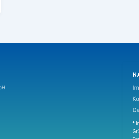
N
I
bH
Ko
D
* 
Gr