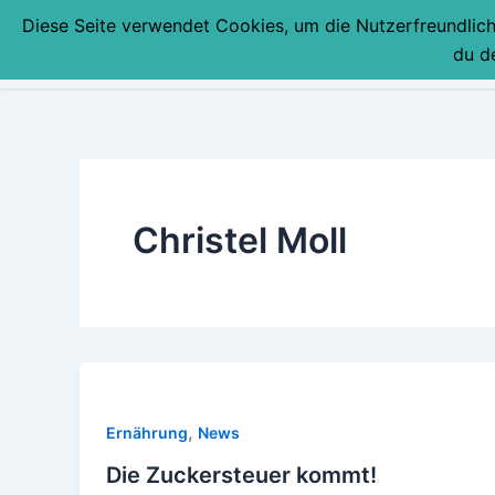
Zum
Diese Seite verwendet Cookies, um die Nutzerfreundlic
Inhalt
du d
springen
Christel Moll
,
Ernährung
News
Die Zuckersteuer kommt!