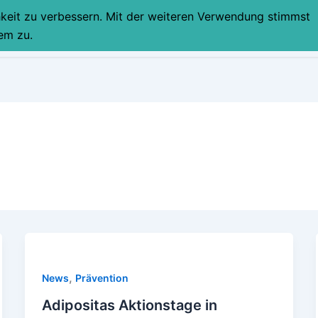
hkeit zu verbessern. Mit der weiteren Verwendung stimmst
STARTSEITE
PART
em zu.
,
News
Prävention
Adipositas Aktionstage in