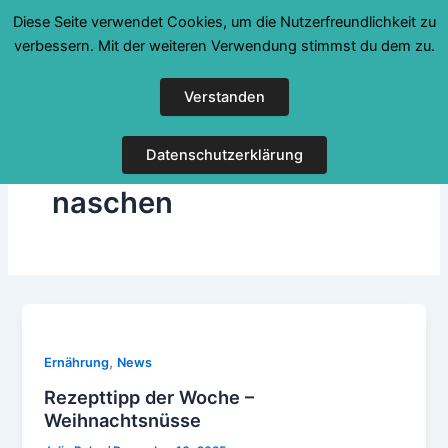
Zum
Diese Seite verwendet Cookies, um die Nutzerfreundlichkeit zu
Inhalt
verbessern. Mit der weiteren Verwendung stimmst du dem zu.
springen
Verstanden
Datenschutzerklärung
naschen
,
Ernährung
News
Rezepttipp der Woche –
Weihnachtsnüsse