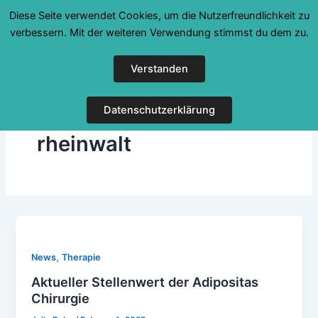
Zum
Diese Seite verwendet Cookies, um die Nutzerfreundlichkeit zu
Inhalt
verbessern. Mit der weiteren Verwendung stimmst du dem zu.
springen
Verstanden
Datenschutzerklärung
rheinwalt
,
News
Therapie
Aktueller Stellenwert der Adipositas
Chirurgie