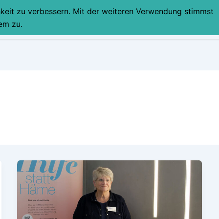
hkeit zu verbessern. Mit der weiteren Verwendung stimmst
STARTSEITE
PART
em zu.