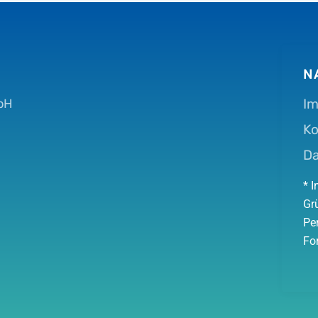
N
I
bH
Ko
D
* 
Gr
Pe
Fo