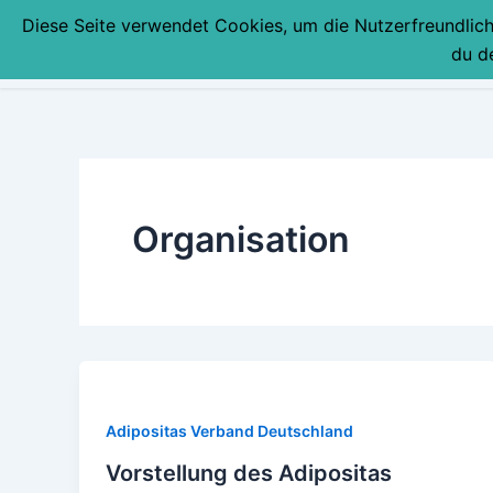
Zum
Diese Seite verwendet Cookies, um die Nutzerfreundlic
Inhalt
du d
springen
Organisation
Adipositas Verband Deutschland
Vorstellung des Adipositas