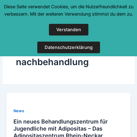
Zum
Diese Seite verwendet Cookies, um die Nutzerfreundlichkeit zu
Inhalt
verbessern. Mit der weiteren Verwendung stimmst du dem zu.
springen
Verstanden
Datenschutzerklärung
nachbehandlung
News
Ein neues Behandlungszentrum für
Jugendliche mit Adipositas – Das
Adipositaszentrum Rhein-Neckar