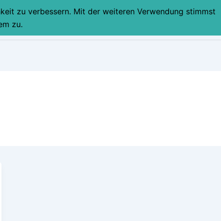
hkeit zu verbessern. Mit der weiteren Verwendung stimmst
STARTSEITE
PART
em zu.