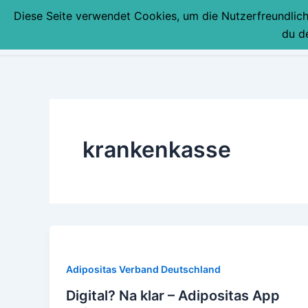
Zum
Diese Seite verwendet Cookies, um die Nutzerfreundlic
Inhalt
du d
springen
krankenkasse
Adipositas Verband Deutschland
Digital? Na klar – Adipositas App