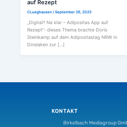
auf Rezept
CLueghausen
/
September 26, 2025
„Digital? Na klar – Adipositas App auf
Rezept“- dieses Thema brachte Doris
Steinkamp auf dem Adipositastag NRW in
Dinslaken zur […]
KONTAKT
Birkelbach Mediagroup Gm