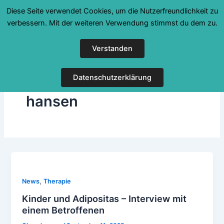
Zum
Diese Seite verwendet Cookies, um die Nutzerfreundlichkeit zu
Inhalt
verbessern. Mit der weiteren Verwendung stimmst du dem zu.
springen
Verstanden
Datenschutzerklärung
hansen
,
News
Therapie
Kinder und Adipositas – Interview mit
einem Betroffenen