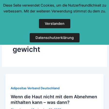
Zum
Diese Seite verwendet Cookies, um die Nutzerfreundlichkeit zu
Inhalt
verbessern. Mit der weiteren Verwendung stimmst du dem zu.
springen
Verstanden
Datenschutzerklärung
gewicht
Adipositas Verband Deutschland
Wenn die Haut nicht mit dem Abnehmen
mithalten kann – was dann?