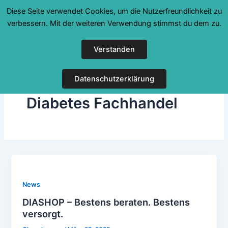
Zum
Diese Seite verwendet Cookies, um die Nutzerfreundlichkeit zu
Inhalt
verbessern. Mit der weiteren Verwendung stimmst du dem zu.
springen
Verstanden
Datenschutzerklärung
Diabetes Fachhandel
News
DIASHOP – Bestens beraten. Bestens
versorgt.