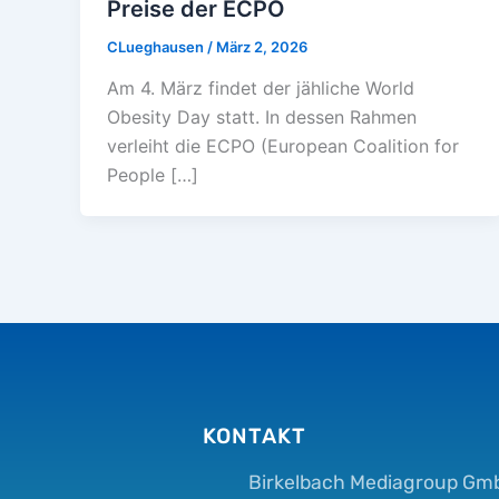
Preise der ECPO
CLueghausen
/
März 2, 2026
Am 4. März findet der jähliche World
Obesity Day statt. In dessen Rahmen
verleiht die ECPO (European Coalition for
People […]
KONTAKT
Birkelbach Mediagroup Gm