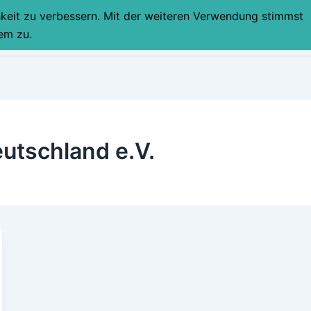
hkeit zu verbessern. Mit der weiteren Verwendung stimmst
STARTSEITE
PART
em zu.
utschland e.V.