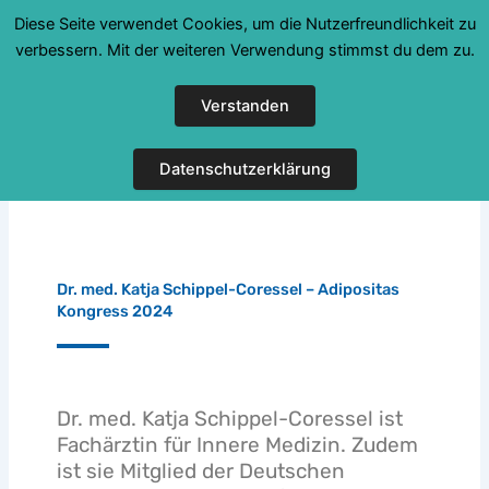
Zum
Diese Seite verwendet Cookies, um die Nutzerfreundlichkeit zu
Inhalt
verbessern. Mit der weiteren Verwendung stimmst du dem zu.
springen
Verstanden
Datenschutzerklärung
Dr. med. Katja Schippel-Coressel – Adipositas
Kongress 2024
Dr. med. Katja Schippel-Coressel ist
Fachärztin für Innere Medizin. Zudem
ist sie Mitglied der Deutschen